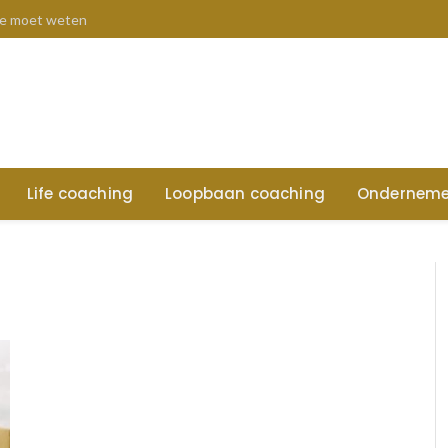
 je moet weten
Life coaching
Loopbaan coaching
Onderneme