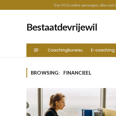
TRENDING
Een VOG online aanvragen: alles wat
Bestaatdevrijewil
Coachingbureau
E-coaching
BROWSING:
FINANCIEEL