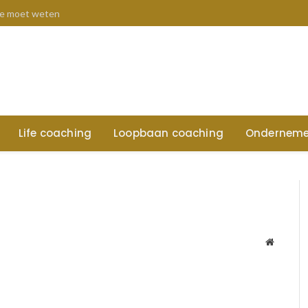
 je moet weten
Life coaching
Loopbaan coaching
Onderneme
Website