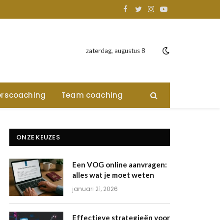
Facebook
Twitter
Instagram
YouTube
zaterdag, augustus 8
rscoaching
Team coaching
ONZE KEUZES
Een VOG online aanvragen:
alles wat je moet weten
januari 21, 2026
Effectieve strategieën voor