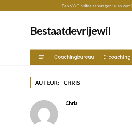
TRENDING
Een VOG online aanvragen: alles wat
Bestaatdevrijewil
Coachingbureau
E-coaching
AUTEUR:
CHRIS
Chris