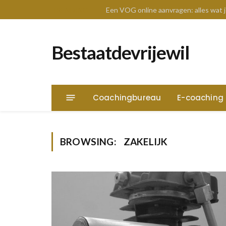
TRENDING
Een VOG online aanvragen: alles wat
Bestaatdevrijewil
Coachingbureau
E-coaching
BROWSING:
ZAKELIJK