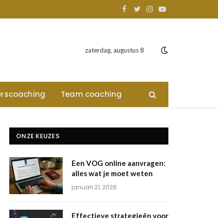
Facebook
Twitter
Instagram
YouTube
zaterdag, augustus 8
rscoaching
Team coaching
ONZE KEUZES
Een VOG online aanvragen:
alles wat je moet weten
januari 21, 2026
Effectieve strategieën voor