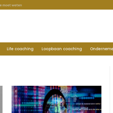
 je moet weten
Life coaching
Loopbaan coaching
Onderneme