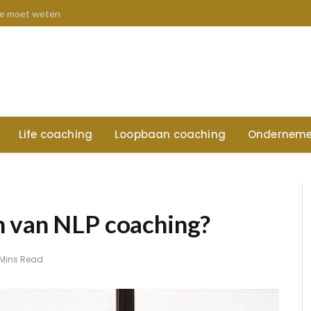
 je moet weten
Life coaching
Loopbaan coaching
Onderneme
n van NLP coaching?
 Mins Read