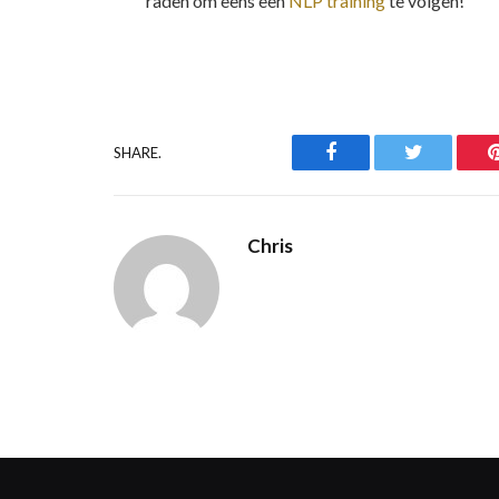
raden om eens een
NLP training
te volgen!
Facebook
Twitter
SHARE.
Chris