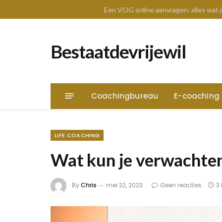
TRENDING
Een VOG online aanvragen: alles wat
Bestaatdevrijewil
Coachingbureau
E-coaching
LIFE COACHING
Wat kun je verwachte
By
Chris
mei 22, 2023
Geen reacties
3