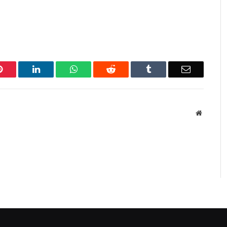
Pinterest
LinkedIn
WhatsApp
Reddit
Tumblr
Email
Website