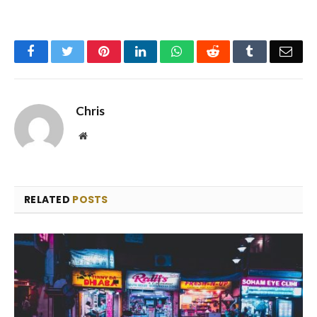
Facebook
Twitter
Pinterest
LinkedIn
WhatsApp
Reddit
Tumblr
Emai
Chris
Website
RELATED
POSTS